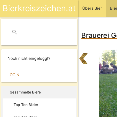
Bierkreiszeichen.at
Übers Bier
Bie
search
close
Brauerei G
Noch nicht eingeloggt?
LOGIN
Gesammelte Biere
Top Ten Bilder