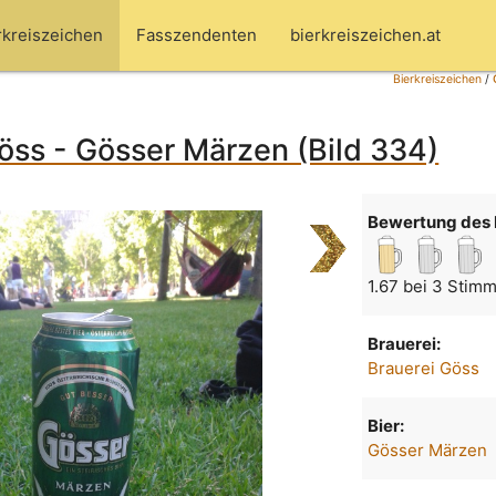
rkreiszeichen
Fasszendenten
bierkreiszeichen.at
Bierkreiszeichen
/
öss - Gösser Märzen (Bild 334)
Bewertung des 
1.67 bei 3 Stim
Brauerei:
Brauerei Göss
Bier:
Gösser Märzen