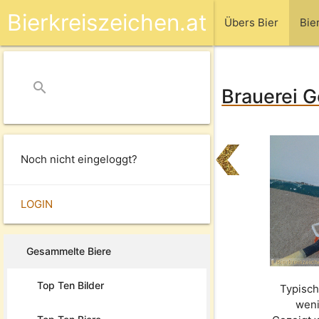
Bierkreiszeichen.at
Übers Bier
Bie
search
close
Brauerei G
Noch nicht eingeloggt?
LOGIN
Gesammelte Biere
Top Ten Bilder
Typisch
weni