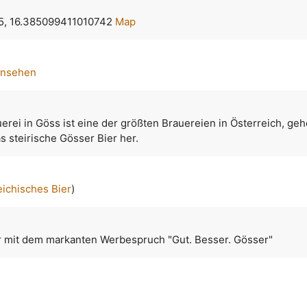
5, 16.385099411010742
Map
ansehen
uerei in Göss ist eine der größten Brauereien in Österreich, geh
as steirische Gösser Bier her.
eichisches Bier
)
er mit dem markanten Werbespruch "Gut. Besser. Gösser"