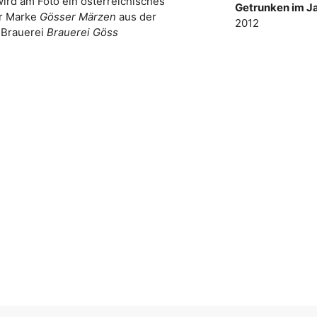
wird am Foto ein österreichisches
Getrunken im Ja
er Marke
Gösser Märzen
aus der
2012
Brauerei
Brauerei Göss