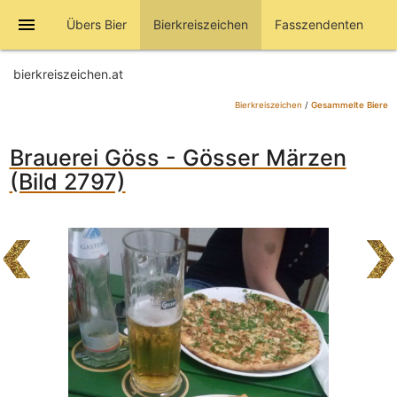
menu
Übers Bier
Bierkreiszeichen
Fasszendenten
bierkreiszeichen.at
Bierkreiszeichen
/
Gesammelte Biere
Brauerei Göss - Gösser Märzen
(Bild 2797)