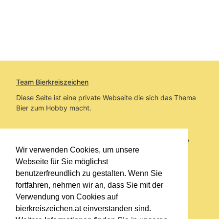
Team Bierkreiszeichen
Diese Seite ist eine private Webseite die sich das Thema
Bier zum Hobby macht.
Sie befinden sich auf https://www.bierkreiszeichen.at/
Wir verwenden Cookies, um unsere
im Pfad:
Bierkreiszeichen
/
Gesammelte Biere
Webseite für Sie möglichst
benutzerfreundlich zu gestalten. Wenn Sie
Erstellt: 2026-08-09
fortfahren, nehmen wir an, dass Sie mit der
Verwendung von Cookies auf
Links
bierkreiszeichen.at einverstanden sind.
Kontakt