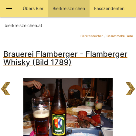
menu
Übers Bier
Bierkreiszeichen
Fasszendenten
bierkreiszeichen.at
Bierkreiszeichen
/
Gesammelte Biere
Brauerei Flamberger - Flamberger
Whisky (Bild 1789)