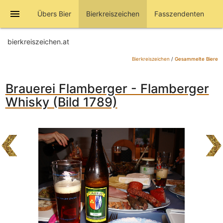
menu
Übers Bier
Bierkreiszeichen
Fasszendenten
bierkreiszeichen.at
Bierkreiszeichen
/
Gesammelte Biere
Brauerei Flamberger - Flamberger
Whisky (Bild 1789)