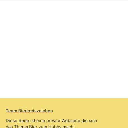
Team Bierkreiszeichen
Diese Seite ist eine private Webseite die sich
das Thema Bier zum Hobby macht.