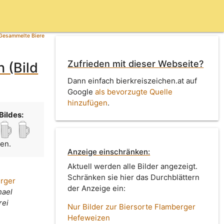
Gesammelte Biere
Zufrieden mit dieser Webseite?
 (Bild
Dann einfach bierkreiszeichen.at auf
Google
als bevorzugte Quelle
hinzufügen
.
Bildes:
men.
Anzeige einschränken:
Aktuell werden alle Bilder angezeigt.
Schränken sie hier das Durchblättern
erger
der Anzeige ein:
hael
rei
Nur Bilder zur Biersorte Flamberger
Hefeweizen