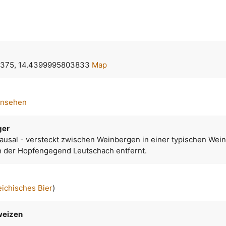
375, 14.4399995803833
Map
ansehen
ger
ausal - versteckt zwischen Weinbergen in einer typischen We
on der Hopfengegend Leutschach entfernt.
eichisches Bier
)
weizen