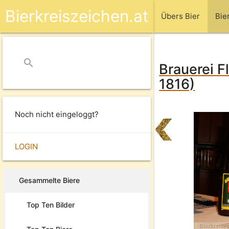
Bierkreiszeichen.at
Übers Bier
Bie
search
close
Brauerei F
1816)
Noch nicht eingeloggt?
LOGIN
Gesammelte Biere
Top Ten Bilder