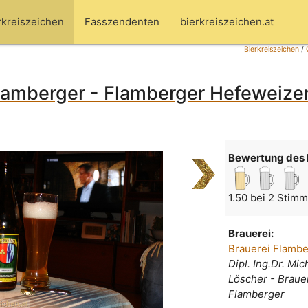
rkreiszeichen
Fasszendenten
bierkreiszeichen.at
Bierkreiszeichen
/
lamberger - Flamberger Hefeweizen
Bewertung des 
1.50 bei 2 Stim
Brauerei:
Brauerei Flamb
Dipl. Ing.Dr. Mic
Löscher - Braue
Flamberger