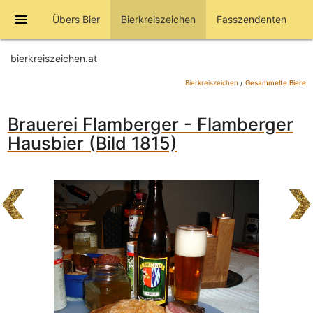
menu
Übers Bier
Bierkreiszeichen
Fasszendenten
bierkreiszeichen.at
Bierkreiszeichen
/
Gesammelte Biere
Brauerei Flamberger - Flamberger
Hausbier (Bild 1815)