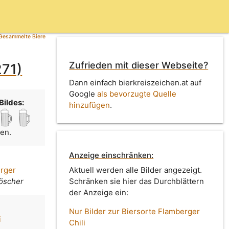
Gesammelte Biere
Zufrieden mit dieser Webseite?
271)
Dann einfach bierkreiszeichen.at auf
Google
als bevorzugte Quelle
Bildes:
hinzufügen
.
men.
Anzeige einschränken:
erger
Aktuell werden alle Bilder angezeigt.
öscher
Schränken sie hier das Durchblättern
der Anzeige ein:
Nur Bilder zur Biersorte Flamberger
i
Chili