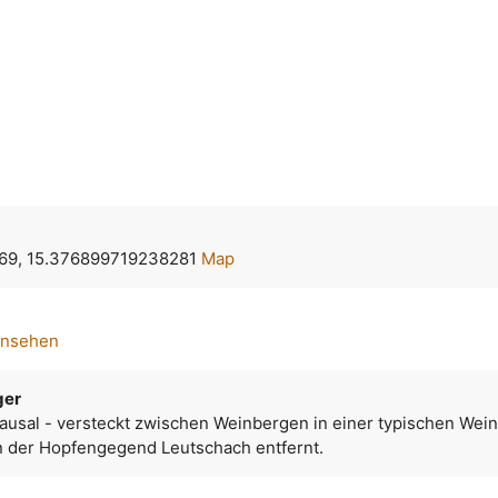
69, 15.376899719238281
Map
ansehen
ger
ausal - versteckt zwischen Weinbergen in einer typischen We
on der Hopfengegend Leutschach entfernt.