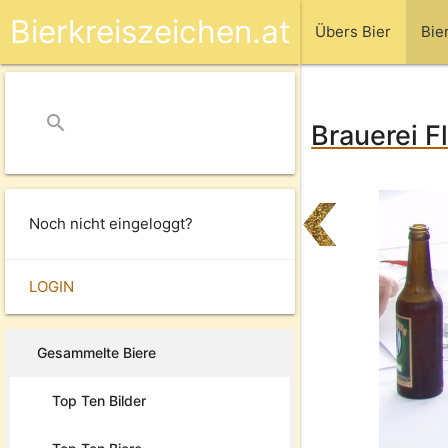
Bierkreiszeichen.at
Übers Bier
Bie
search
close
Brauerei F
Noch nicht eingeloggt?
LOGIN
Gesammelte Biere
Top Ten Bilder