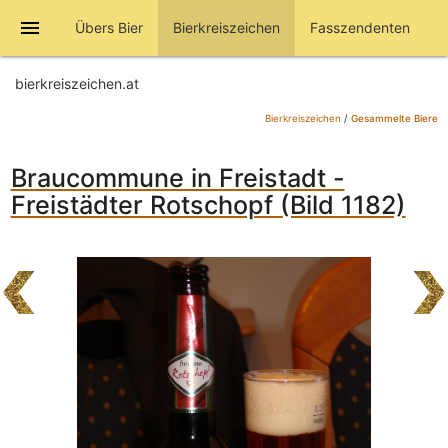
menu
Übers Bier
Bierkreiszeichen
Fasszendenten
bierkreiszeichen.at
Bierkreiszeichen
/
Gesammelte Biere
Braucommune in Freistadt -
Freistädter Rotschopf (Bild 1182)