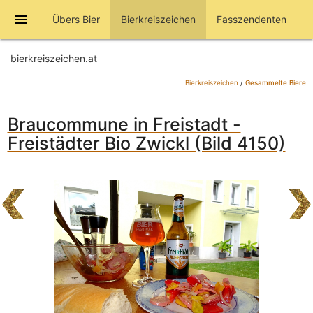
menu
Übers Bier
Bierkreiszeichen
Fasszendenten
bierkreiszeichen.at
Bierkreiszeichen
/
Gesammelte Biere
Braucommune in Freistadt -
Freistädter Bio Zwickl (Bild 4150)