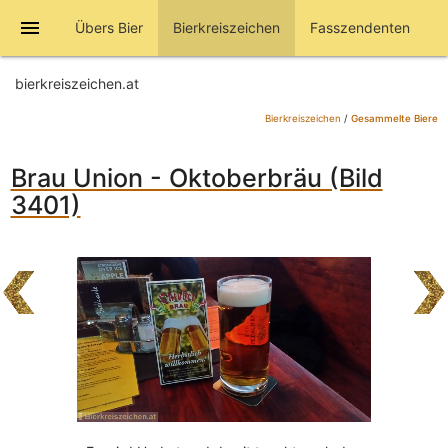
menu
Übers Bier
Bierkreiszeichen
Fasszendenten
bierkreiszeichen.at
Bierkreiszeichen
/
Gesammelte Biere
Brau Union - Oktoberbräu (Bild
3401)