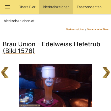
menu
Übers Bier
Bierkreiszeichen
Fasszendenten
bierkreiszeichen.at
Bierkreiszeichen
/
Gesammelte Biere
Brau Union - Edelweiss Hefetrüb
(Bild 1576)