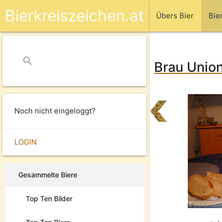
Bierkreiszeichen.at
Übers Bier
Bie
search
close
Brau Unio
Noch nicht eingeloggt?
LOGIN
Gesammelte Biere
Top Ten Bilder