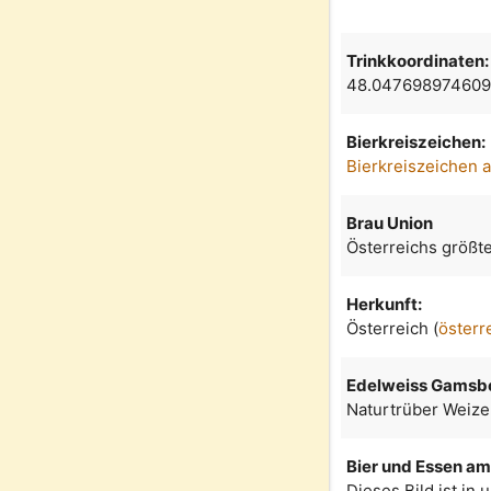
Trinkkoordinaten:
48.047698974609
Bierkreiszeichen:
Bierkreiszeichen 
Brau Union
Österreichs größt
Herkunft:
Österreich (
österr
Edelweiss Gamsb
Naturtrüber Weize
Bier und Essen am 
Dieses Bild ist in