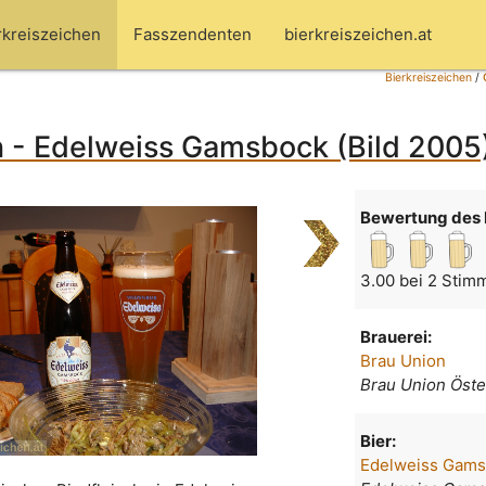
rkreiszeichen
Fasszendenten
bierkreiszeichen.at
Bierkreiszeichen
/
n - Edelweiss Gamsbock (Bild 2005
Bewertung des 
3.00 bei 2 Stim
Brauerei:
Brau Union
Brau Union Öste
Bier:
Edelweiss Gam