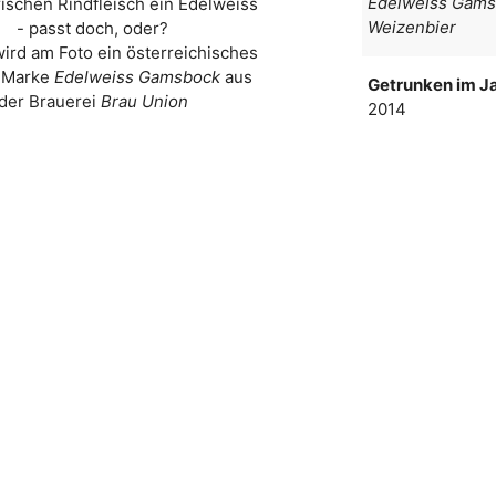
Edelweiss Gam
rischen Rindfleisch ein Edelweiss
Weizenbier
- passt doch, oder?
wird am Foto ein österreichisches
r Marke
Edelweiss Gamsbock
aus
Getrunken im Ja
der Brauerei
Brau Union
2014