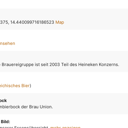
375, 14.440099716186523
Map
ansehen
e Brauereigruppe ist seit 2003 Teil des Heineken Konzerns.
eichisches Bier
)
ock
nbierbock der Brau Union.
Bild:
 unserer Essensübersicht.
mehr anzeigen