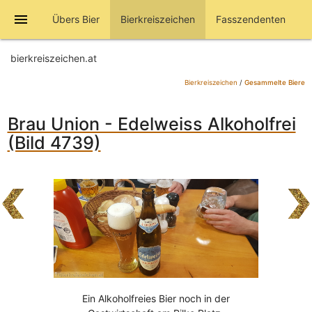
menu
Übers Bier
Bierkreiszeichen
Fasszendenten
bierkreiszeichen.at
Bierkreiszeichen
/
Gesammelte Biere
Brau Union - Edelweiss Alkoholfrei
(Bild 4739)
Ein Alkoholfreies Bier noch in der