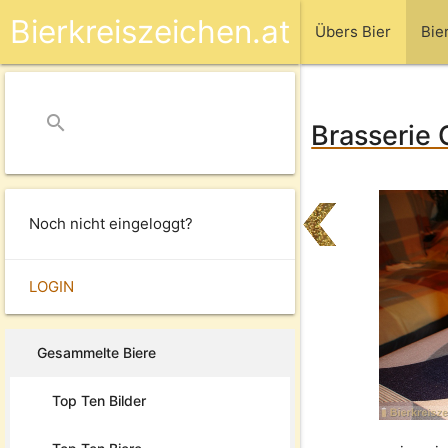
Bierkreiszeichen.at
Übers Bier
Bie
search
close
Brasserie 
Noch nicht eingeloggt?
LOGIN
Gesammelte Biere
Top Ten Bilder