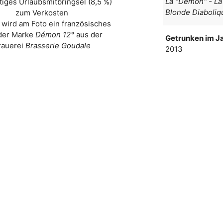
La "Demon" - La
tiges Urlaubsmitbringsel (8,5 %)
Blonde Diaboliq
zum Verkosten
 wird am Foto ein französisches
 der Marke
Démon 12°
aus der
Getrunken im Ja
rauerei
Brasserie Goudale
2013