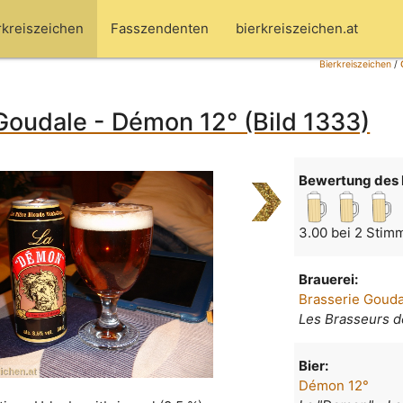
rkreiszeichen
Fasszendenten
bierkreiszeichen.at
Bierkreiszeichen
/
Goudale - Démon 12° (Bild 1333)
Bewertung des 
3.00 bei 2 Stim
Brauerei:
Brasserie Gouda
Les Brasseurs d
Bier:
Démon 12°