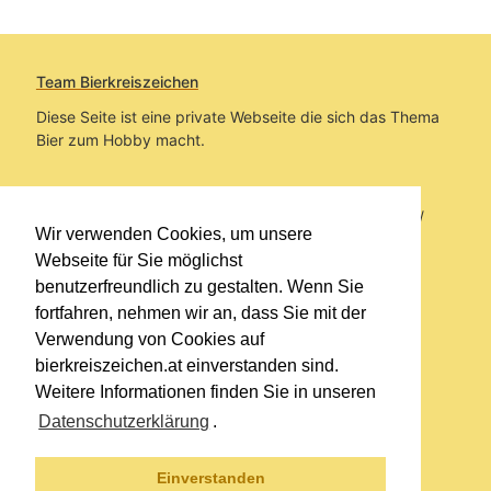
Team Bierkreiszeichen
Diese Seite ist eine private Webseite die sich das Thema
Bier zum Hobby macht.
Sie befinden sich auf https://www.bierkreiszeichen.at/
Wir verwenden Cookies, um unsere
im Pfad:
Bierkreiszeichen
/
Gesammelte Biere
Webseite für Sie möglichst
benutzerfreundlich zu gestalten. Wenn Sie
Erstellt: 2026-08-08
fortfahren, nehmen wir an, dass Sie mit der
Verwendung von Cookies auf
Links
bierkreiszeichen.at einverstanden sind.
Kontakt
Weitere Informationen finden Sie in unseren
Impressum
Datenschutzerklärung
.
Datenschutzerklärung
Sitemap
Einverstanden