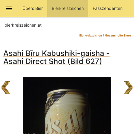
menu
Übers Bier
Bierkreiszeichen
Fasszendenten
bierkreiszeichen.at
Bierkreiszeichen
/
Gesammelte Biere
Asahi Bīru Kabushiki-gaisha -
Asahi Direct Shot (Bild 627)