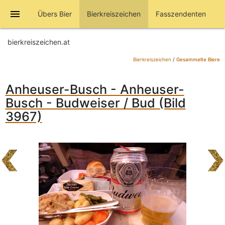
menu
Übers Bier
Bierkreiszeichen
Fasszendenten
bierkreiszeichen.at
Bierkreiszeichen
/
Gesammelte Biere
Anheuser-Busch - Anheuser-
Busch - Budweiser / Bud (Bild
3967)