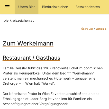
menu
Übers Bier
Bierkreiszeichen
Fasszendenten
bierkreiszeichen.at
Übers Bier
/
Bierlokale
Zum Werkelmann
Restaurant / Gasthaus
Familie Geissler führt das 1987 renovierte Lokal im böhmischen
Prater als Heurigenlokal. Unter dem Begriff "Werkelmann"
versteht man ein mechanisches Flötenwerk - genauer eine
Drehorgel - in Wien halt "Werkel".
Der böhmische Prater in Wien Favoriten anschließend an das
Erholungsgebiet Laaer Berg ist vor allem für Familien ein
beschäftigungsreicher Vergnügungspark.