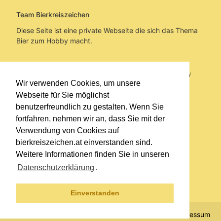
Team Bierkreiszeichen
Diese Seite ist eine private Webseite die sich das Thema
Bier zum Hobby macht.
Sie befinden sich auf https://www.bierkreiszeichen.at/
Wir verwenden Cookies, um unsere
im Pfad:
Übers Bier
/
Bierlokale
Webseite für Sie möglichst
benutzerfreundlich zu gestalten. Wenn Sie
Erstellt: 2015-05-18
fortfahren, nehmen wir an, dass Sie mit der
Verwendung von Cookies auf
Links
bierkreiszeichen.at einverstanden sind.
Kontakt
Weitere Informationen finden Sie in unseren
Impressum
Datenschutzerklärung
.
Datenschutzerklärung
Sitemap
Einverstanden
© 2020 Copyright Team Bierkreiszeichen
Impressum