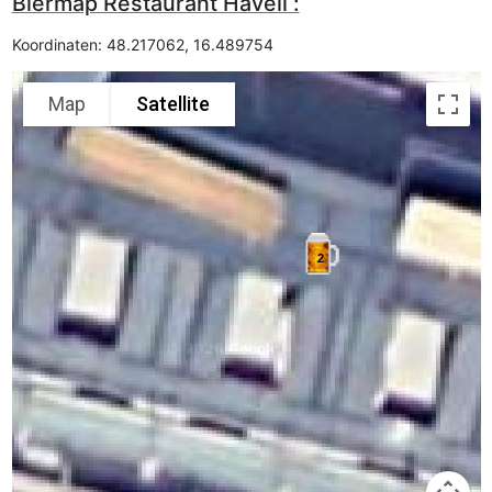
Biermap Restaurant Haveli :
Koordinaten:
48.217062
,
16.489754
Map
Satellite
2