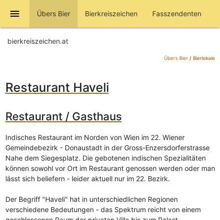
menu
Übers Bier
Bierkreiszeichen
Fasszendenten
bierkreiszeichen.at
Übers Bier
/
Bierlokale
Restaurant Haveli
Restaurant / Gasthaus
Indisches Restaurant im Norden von Wien im 22. Wiener
Gemeindebezirk - Donaustadt in der Gross-Enzersdorferstrasse
Nahe dem Siegesplatz. Die gebotenen indischen Spezialitäten
können sowohl vor Ort im Restaurant genossen werden oder man
lässt sich beliefern - leider aktuell nur im 22. Bezirk.
Der Begriff "Haveli" hat in unterschiedlichen Regionen
verschiedene Bedeutungen - das Spektrum reicht von einem
geschlossenen Raum der privaten Villa bis zum Palast.