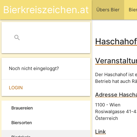
Bierkreiszeichen.at
Übers Bier
Bie
search
close
Haschaho
Veranstaltu
Noch nicht eingeloggt?
Der Haschahof ist 
Betrieb hat auch R
LOGIN
Adresse
Hasch
1100
-
Wien
Brauereien
Rosiwalgasse 41-
Österreich
Biersorten
Link