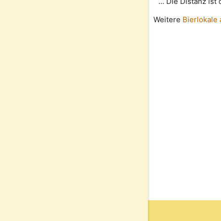
... Die Distanz is
Weitere
Bierlokale