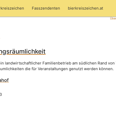
rkreiszeichen
Fasszendenten
bierkreiszeichen.at
Über
f
ngsräumlichkeit
ein landwirtschaftlicher Familienbetrieb am südlichen Rand von
äumlichkeiten die für Veranstaltungen genutzt werden können.
ahof
43