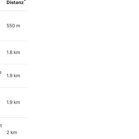
*
Distanz
550 m
1.8 km
e
1.9 km
1.9 km
t
2 km