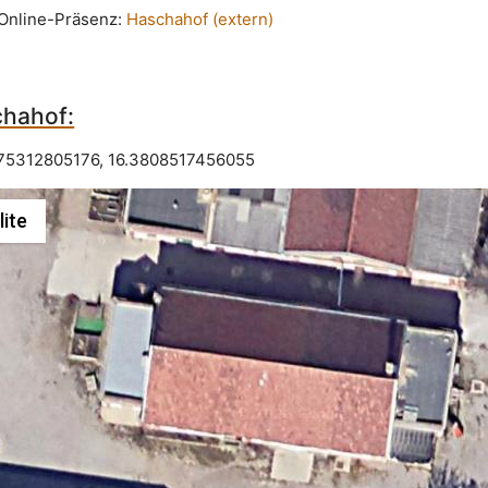
n Online-Präsenz:
Haschahof (extern)
hahof:
75312805176
,
16.3808517456055
lite