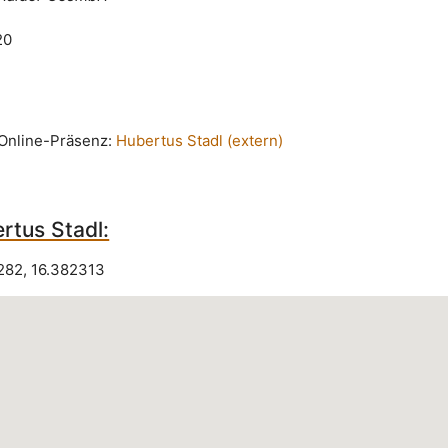
20
n Online-Präsenz:
Hubertus Stadl (extern)
rtus Stadl:
282
,
16.382313