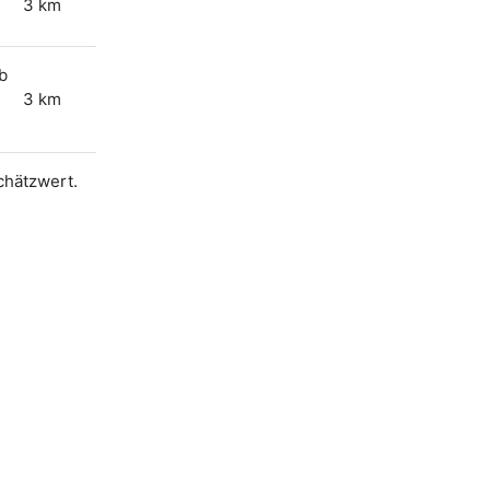
3 km
ub
3 km
Schätzwert.