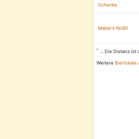
Schenke
Mabel's No90
*
... Die Distanz is
Weitere
Bierlokale