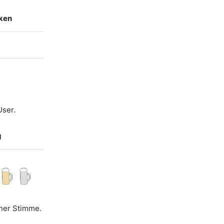
nken
User.
g
iner Stimme.