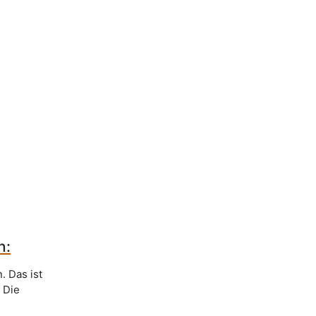
n:
. Das ist
. Die