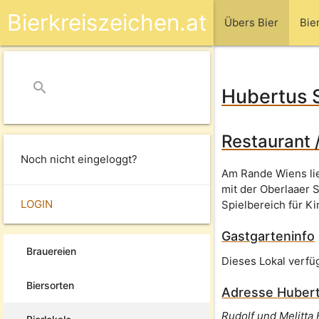
Bierkreiszeichen.at
Übers Bier
Bie
search
close
Hubertus 
Restaurant 
Noch nicht eingeloggt?
Am Rande Wiens lie
mit der Oberlaaer 
LOGIN
Spielbereich für Ki
Gastgarteninfo
Brauereien
Dieses Lokal verfü
Biersorten
Adresse
Hubert
Rudolf und Melitt