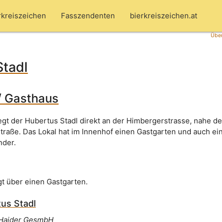
rkreiszeichen
Fasszendenten
bierkreiszeichen.at
Über
Stadl
/ Gasthaus
gt der Hubertus Stadl direkt an der Himbergerstrasse, nahe d
Straße. Das Lokal hat im Innenhof einen Gastgarten und auch ei
nder.
gt über einen Gastgarten.
us Stadl
a Haider GesmbH