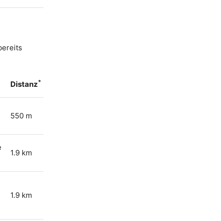
bereits
*
Distanz
550 m
e
1.9 km
1.9 km