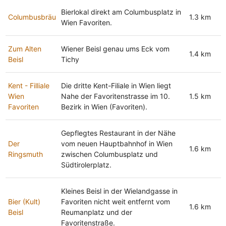
Bierlokal direkt am Columbusplatz in
Columbusbräu
1.3 km
Wien Favoriten.
Zum Alten
Wiener Beisl genau ums Eck vom
1.4 km
Beisl
Tichy
Kent - Filliale
Die dritte Kent-Filiale in Wien liegt
Wien
Nahe der Favoritenstrasse im 10.
1.5 km
Favoriten
Bezirk in Wien (Favoriten).
Gepflegtes Restaurant in der Nähe
Der
vom neuen Hauptbahnhof in Wien
1.6 km
Ringsmuth
zwischen Columbusplatz und
Südtirolerplatz.
Kleines Beisl in der Wielandgasse in
Bier (Kult)
Favoriten nicht weit entfernt vom
1.6 km
Beisl
Reumanplatz und der
Favoritenstraße.