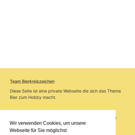
Team Bierkreiszeichen
Diese Seite ist eine private Webseite die sich das Thema
Bier zum Hobby macht.
Sie befinden sich auf https://www.bierkreiszeichen.at/
Wir verwenden Cookies, um unsere
im Pfad:
Übers Bier
/
Bierlokale
Webseite für Sie möglichst