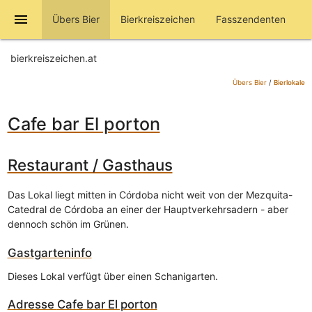
menu
Übers Bier
Bierkreiszeichen
Fasszendenten
bierkreiszeichen.at
Übers Bier
/
Bierlokale
Cafe bar El porton
Restaurant / Gasthaus
Das Lokal liegt mitten in Córdoba nicht weit von der Mezquita-
Catedral de Córdoba an einer der Hauptverkehrsadern - aber
dennoch schön im Grünen.
Gastgarteninfo
Dieses Lokal verfügt über einen Schanigarten.
Adresse
Cafe bar El porton