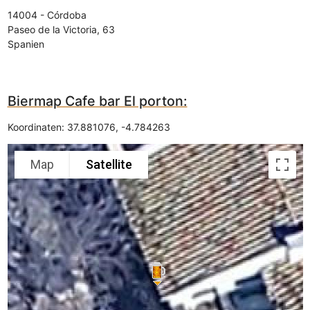
14004
-
Córdoba
Paseo de la Victoria, 63
Spanien
Biermap Cafe bar El porton:
Koordinaten:
37.881076
,
-4.784263
Map
Satellite