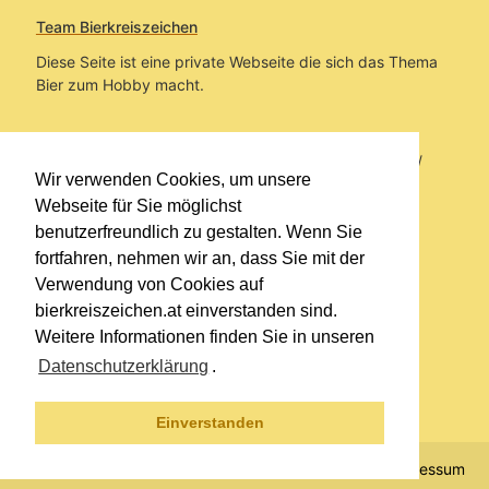
Team Bierkreiszeichen
Diese Seite ist eine private Webseite die sich das Thema
Bier zum Hobby macht.
Sie befinden sich auf https://www.bierkreiszeichen.at/
Wir verwenden Cookies, um unsere
im Pfad:
Bierkreiszeichen
/
Gesammelte Biere
Webseite für Sie möglichst
benutzerfreundlich zu gestalten. Wenn Sie
Erstellt: 2026-08-06
fortfahren, nehmen wir an, dass Sie mit der
Verwendung von Cookies auf
Links
bierkreiszeichen.at einverstanden sind.
Kontakt
Weitere Informationen finden Sie in unseren
Impressum
Datenschutzerklärung
.
Datenschutzerklärung
Sitemap
Einverstanden
© 2020 Copyright Team Bierkreiszeichen
Impressum