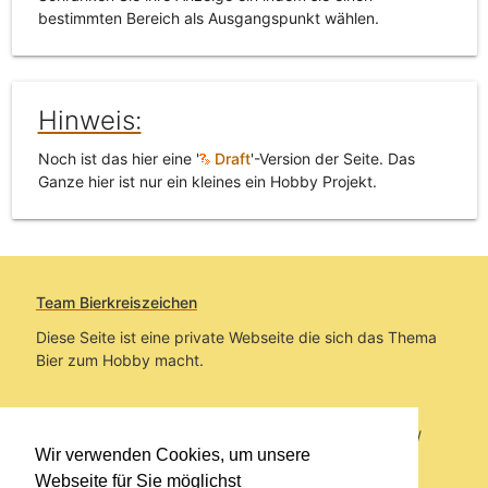
bestimmten Bereich als Ausgangspunkt wählen.
Hinweis:
Noch ist das hier eine '
Draft
'-Version der Seite. Das
Ganze hier ist nur ein kleines ein Hobby Projekt.
Team Bierkreiszeichen
Diese Seite ist eine private Webseite die sich das Thema
Bier zum Hobby macht.
Sie befinden sich auf https://www.bierkreiszeichen.at/
Wir verwenden Cookies, um unsere
im Pfad:
Übers Bier
/
Bierinfo
/
Oktoberfest
Webseite für Sie möglichst