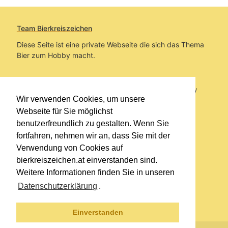
Team Bierkreiszeichen
Diese Seite ist eine private Webseite die sich das Thema
Bier zum Hobby macht.
Sie befinden sich auf https://www.bierkreiszeichen.at/
Wir verwenden Cookies, um unsere
im Pfad:
Übers Bier
/
Bierlokale
Webseite für Sie möglichst
benutzerfreundlich zu gestalten. Wenn Sie
Erstellt: 2026-08-06
fortfahren, nehmen wir an, dass Sie mit der
Verwendung von Cookies auf
Links
bierkreiszeichen.at einverstanden sind.
Kontakt
Weitere Informationen finden Sie in unseren
Impressum
Datenschutzerklärung
.
Datenschutzerklärung
Sitemap
Einverstanden