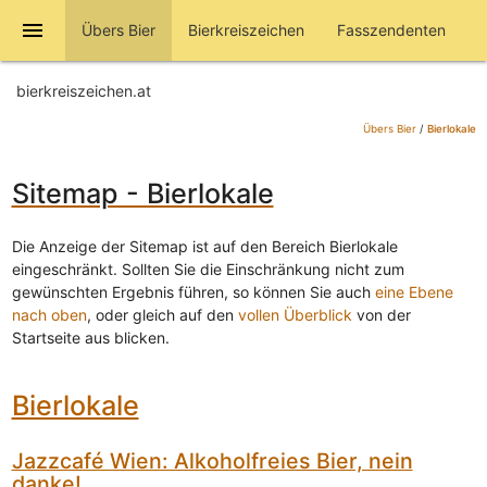
menu
Übers Bier
Bierkreiszeichen
Fasszendenten
bierkreiszeichen.at
Übers Bier
/
Bierlokale
Sitemap - Bierlokale
Die Anzeige der Sitemap ist auf den Bereich Bierlokale
eingeschränkt. Sollten Sie die Einschränkung nicht zum
gewünschten Ergebnis führen, so können Sie auch
eine Ebene
nach oben
, oder gleich auf den
vollen Überblick
von der
Startseite aus blicken.
Bierlokale
Jazzcafé Wien: Alkoholfreies Bier, nein
danke!