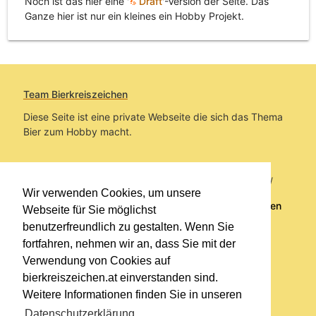
Noch ist das hier eine '
Draft
'-Version der Seite. Das
Ganze hier ist nur ein kleines ein Hobby Projekt.
Team Bierkreiszeichen
Diese Seite ist eine private Webseite die sich das Thema
Bier zum Hobby macht.
Sie befinden sich auf https://www.bierkreiszeichen.at/
Wir verwenden Cookies, um unsere
im Pfad:
Übers Bier
/
Biersorten
/
Alkoholfreie Biersorten
Webseite für Sie möglichst
benutzerfreundlich zu gestalten. Wenn Sie
Erstellt: 2026-08-09
fortfahren, nehmen wir an, dass Sie mit der
Verwendung von Cookies auf
Links
bierkreiszeichen.at einverstanden sind.
Kontakt
Weitere Informationen finden Sie in unseren
Impressum
Datenschutzerklärung
.