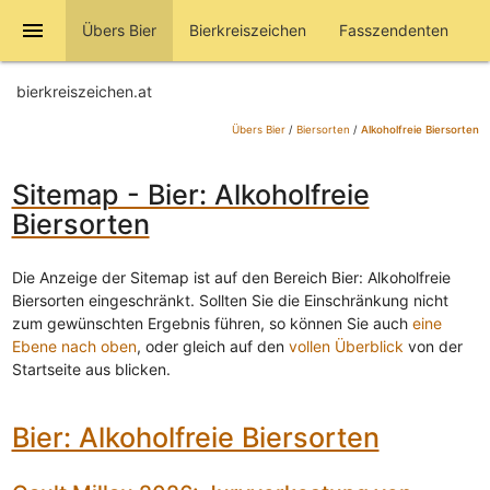
menu
Übers Bier
Bierkreiszeichen
Fasszendenten
bierkreiszeichen.at
Übers Bier
/
Biersorten
/
Alkoholfreie Biersorten
Sitemap - Bier: Alkoholfreie
Biersorten
Die Anzeige der Sitemap ist auf den Bereich Bier: Alkoholfreie
Biersorten eingeschränkt. Sollten Sie die Einschränkung nicht
zum gewünschten Ergebnis führen, so können Sie auch
eine
Ebene nach oben
, oder gleich auf den
vollen Überblick
von der
Startseite aus blicken.
Bier: Alkoholfreie Biersorten