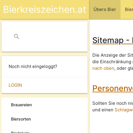
Bierkreiszeichen.at
Übers Bier
Bie
search
close
Sitemap -
Die Anzeige der Si
die Einschränkung
Noch nicht eingeloggt?
nach oben
, oder g
LOGIN
Personenv
Sollten Sie noch n
Brauereien
und einen
Schlagw
Biersorten