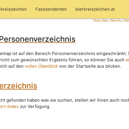
rkreiszeichen
Fasszendenten
bierkreiszeichen.at
Übers Bier
/
Bierinfo
/
Pe
 Personenverzeichnis
temap ist auf den Bereich Personenverzeichnis eingeschränkt. 
 nicht zum gewünschten Ergebnis führen, so können Sie auch
e
leich auf den
vollen Überblick
von der Startseite aus blicken.
erzeichnis
icht gefunden haben was sie suchen, stellen wir ihnen auch noc
ort-Index
zur Verfügung.