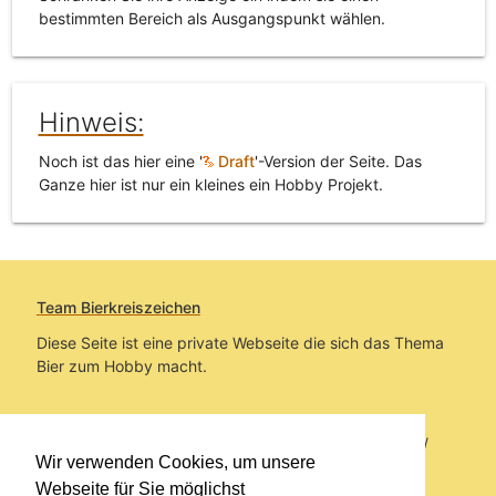
bestimmten Bereich als Ausgangspunkt wählen.
Hinweis:
Noch ist das hier eine '
Draft
'-Version der Seite. Das
Ganze hier ist nur ein kleines ein Hobby Projekt.
Team Bierkreiszeichen
Diese Seite ist eine private Webseite die sich das Thema
Bier zum Hobby macht.
Sie befinden sich auf https://www.bierkreiszeichen.at/
Wir verwenden Cookies, um unsere
im Pfad:
Übers Bier
/
Bierinfo
/
Oktoberfest
Webseite für Sie möglichst