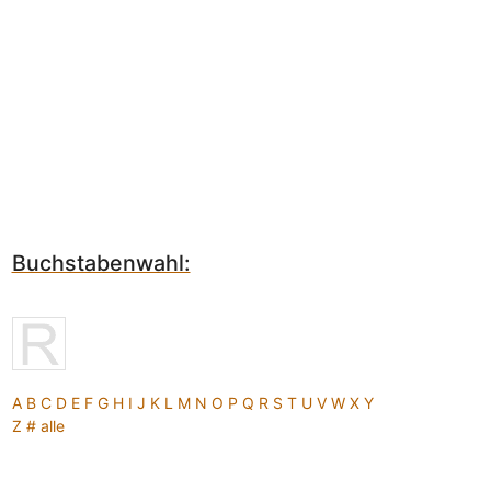
Buchstabenwahl:
A
B
C
D
E
F
G
H
I
J
K
L
M
N
O
P
Q
R
S
T
U
V
W
X
Y
Z
#
alle