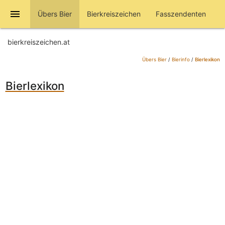
menu
Übers Bier
Bierkreiszeichen
Fasszendenten
bierkreiszeichen.at
Übers Bier
/
Bierinfo
/
Bierlexikon
Bierlexikon