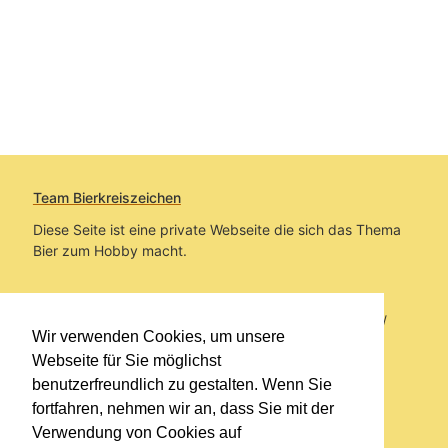
Team Bierkreiszeichen
Diese Seite ist eine private Webseite die sich das Thema
Bier zum Hobby macht.
Sie befinden sich auf https://www.bierkreiszeichen.at/
Wir verwenden Cookies, um unsere
im Pfad:
Übers Bier
/
Bierinfo
/
Bierlexikon
Webseite für Sie möglichst
benutzerfreundlich zu gestalten. Wenn Sie
Erstellt: 2026-08-06
fortfahren, nehmen wir an, dass Sie mit der
Verwendung von Cookies auf
Links