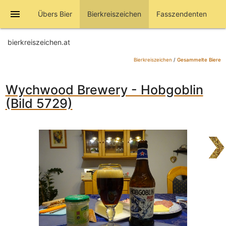
menu
Übers Bier
Bierkreiszeichen
Fasszendenten
bierkreiszeichen.at
Bierkreiszeichen
/
Gesammelte Biere
Wychwood Brewery - Hobgoblin
(Bild 5729)