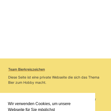
Team Bierkreiszeichen
Diese Seite ist eine private Webseite die sich das Thema
Bier zum Hobby macht.
Sie befinden sich auf https://www.bierkreiszeichen.at/
Wir verwenden Cookies, um unsere
im Pfad:
Bierkreiszeichen
/
Gesammelte Biere
Webseite für Sie möglichst