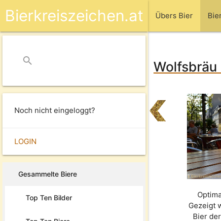
Bierkreiszeichen.at
Übers Bier
Bie
search
close
Wolfsbräu 
Noch nicht eingeloggt?
LOGIN
Gesammelte Biere
Optima
Top Ten Bilder
Gezeigt 
Bier de