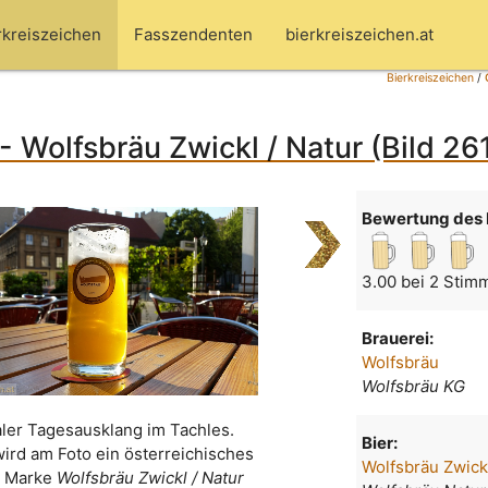
rkreiszeichen
Fasszendenten
bierkreiszeichen.at
Bierkreiszeichen
/
- Wolfsbräu Zwickl / Natur (Bild 26
Bewertung des 
3.00 bei 2 Stim
Brauerei:
Wolfsbräu
Wolfsbräu KG
ler Tagesausklang im Tachles.
Bier:
wird am Foto ein österreichisches
Wolfsbräu Zwickl
r Marke
Wolfsbräu Zwickl / Natur