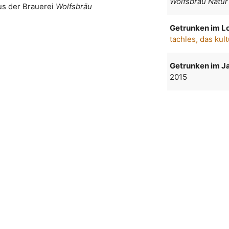
Wolfsbräu Natur
us der Brauerei
Wolfsbräu
Getrunken im Lo
tachles, das kul
Getrunken im Ja
2015