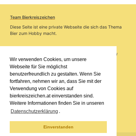
Team Bierkreiszeichen
Diese Seite ist eine private Webseite die sich das Thema
Bier zum Hobby macht.
Sie befinden sich auf https://www.bierkreiszeichen.at/
Wir verwenden Cookies, um unsere
im Pfad:
Übers Bier
/
Biersorten
Webseite für Sie möglichst
benutzerfreundlich zu gestalten. Wenn Sie
Erstellt: 2014-01-11
fortfahren, nehmen wir an, dass Sie mit der
Verwendung von Cookies auf
Links
bierkreiszeichen.at einverstanden sind.
Kontakt
Weitere Informationen finden Sie in unseren
Impressum
Datenschutzerklärung
.
Datenschutzerklärung
Sitemap
Einverstanden