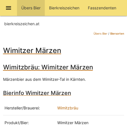
menu
Übers Bier
Bierkreiszeichen
Fasszendenten
bierkreiszeichen.at
Übers Bier
/
Biersorten
Wimitzer Märzen
Wimitzbräu: Wimitzer Märzen
Märzenbier aus dem Wimitzer-Tal in Kärnten.
Bierinfo Wimitzer Märzen
Hersteller/Brauerei:
Wimitzbräu
Produkt/Bier:
Wimitzer Märzen