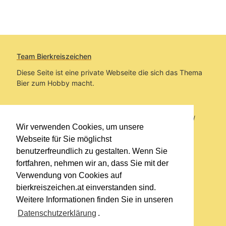
Team Bierkreiszeichen
Diese Seite ist eine private Webseite die sich das Thema
Bier zum Hobby macht.
Sie befinden sich auf https://www.bierkreiszeichen.at/
Wir verwenden Cookies, um unsere
im Pfad:
Übers Bier
/
Biersorten
Webseite für Sie möglichst
benutzerfreundlich zu gestalten. Wenn Sie
Erstellt: 2021-12-14
fortfahren, nehmen wir an, dass Sie mit der
Verwendung von Cookies auf
Links
bierkreiszeichen.at einverstanden sind.
Kontakt
Weitere Informationen finden Sie in unseren
Impressum
Datenschutzerklärung
.
Datenschutzerklärung
Sitemap