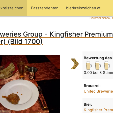
rkreiszeichen
Fasszendenten
bierkreiszeichen.at
Bierkreiszeichen
/
weries Group - Kingfisher Premiu
r) (Bild 1700)
Bewertung des 
3.00 bei 3 Stim
Brauerei:
United Breweri
Bier:
Kingfisher Prem