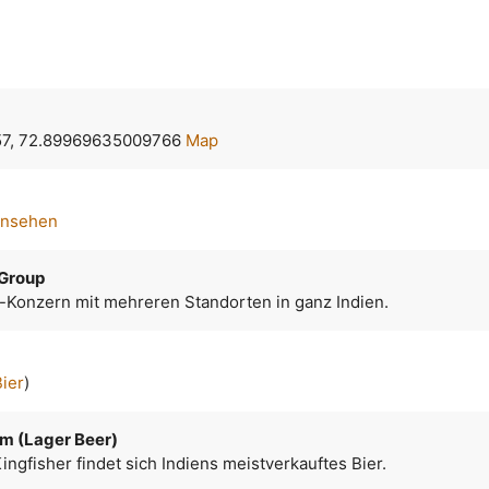
57, 72.89969635009766
Map
ansehen
 Group
i-Konzern mit mehreren Standorten in ganz Indien.
Bier
)
m (Lager Beer)
ingfisher findet sich Indiens meistverkauftes Bier.