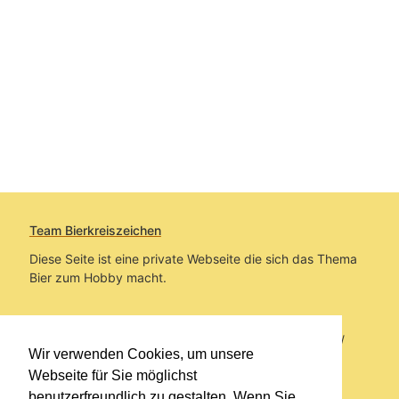
Team Bierkreiszeichen
Diese Seite ist eine private Webseite die sich das Thema
Bier zum Hobby macht.
Sie befinden sich auf https://www.bierkreiszeichen.at/
Wir verwenden Cookies, um unsere
im Pfad:
Bierkreiszeichen
/
Gesammelte Biere
Webseite für Sie möglichst
benutzerfreundlich zu gestalten. Wenn Sie