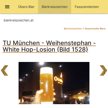
menu
Übers Bier
Bierkreiszeichen
Fasszendenten
bierkreiszeichen.at
Bierkreiszeichen
/
Gesammelte Biere
TU München - Weihenstephan -
White Hop-Losion (Bild 1528)