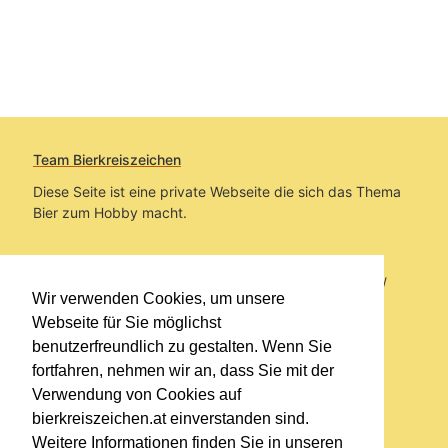
Team Bierkreiszeichen
Diese Seite ist eine private Webseite die sich das Thema
Bier zum Hobby macht.
Sie befinden sich auf https://www.bierkreiszeichen.at/
Wir verwenden Cookies, um unsere
im Pfad:
Bierkreiszeichen
/
Gesammelte Biere
Webseite für Sie möglichst
benutzerfreundlich zu gestalten. Wenn Sie
Erstellt: 2026-08-07
fortfahren, nehmen wir an, dass Sie mit der
Verwendung von Cookies auf
Links
bierkreiszeichen.at einverstanden sind.
Kontakt
Weitere Informationen finden Sie in unseren