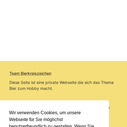
Team Bierkreiszeichen
Diese Seite ist eine private Webseite die sich das Thema
Bier zum Hobby macht.
Sie befinden sich auf https://www.bierkreiszeichen.at/
Wir verwenden Cookies, um unsere
im Pfad:
Bierkreiszeichen
/
Gesammelte Biere
Webseite für Sie möglichst
benutzerfreundlich zu gestalten. Wenn Sie