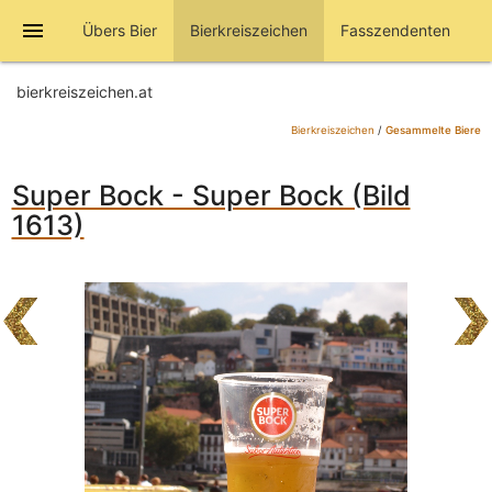
menu
Übers Bier
Bierkreiszeichen
Fasszendenten
bierkreiszeichen.at
Bierkreiszeichen
/
Gesammelte Biere
Super Bock - Super Bock (Bild
1613)