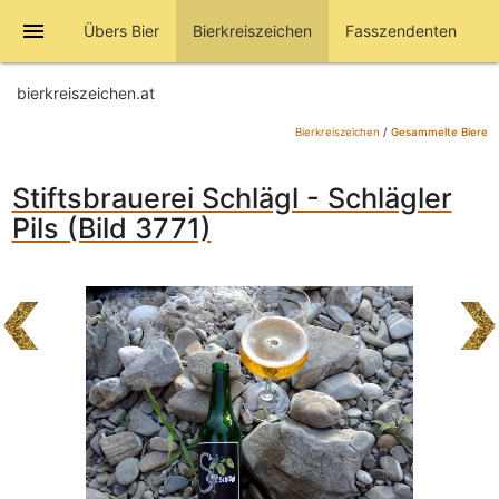
menu
Übers Bier
Bierkreiszeichen
Fasszendenten
bierkreiszeichen.at
Bierkreiszeichen
/
Gesammelte Biere
Stiftsbrauerei Schlägl - Schlägler
Pils (Bild 3771)