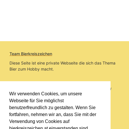
Team Bierkreiszeichen
Diese Seite ist eine private Webseite die sich das Thema
Bier zum Hobby macht.
Sie befinden sich auf https://www.bierkreiszeichen.at/
Wir verwenden Cookies, um unsere
im Pfad:
Bierkreiszeichen
/
Gesammelte Biere
Webseite für Sie möglichst
benutzerfreundlich zu gestalten. Wenn Sie
Erstellt: 2026-08-09
fortfahren, nehmen wir an, dass Sie mit der
Verwendung von Cookies auf
Links
bierkreiszeichen.at einverstanden sind.