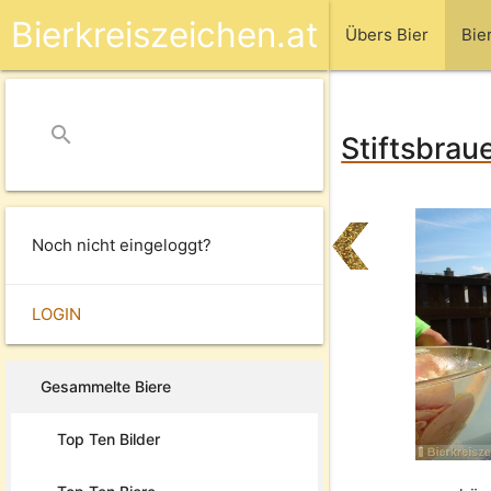
Bierkreiszeichen.at
Übers Bier
Bie
search
close
Stiftsbrau
Noch nicht eingeloggt?
LOGIN
Gesammelte Biere
Top Ten Bilder