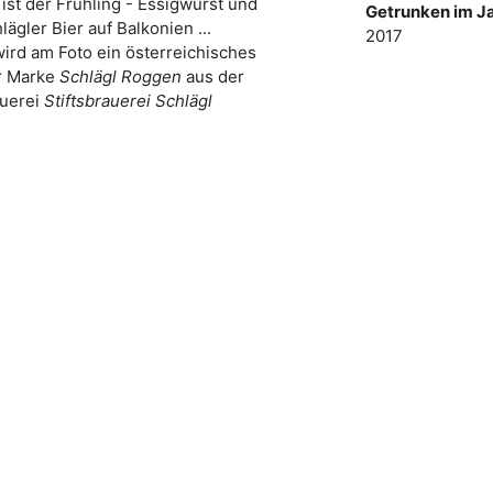
ist der Frühling - Essigwurst und
Getrunken im Ja
lägler Bier auf Balkonien ...
2017
wird am Foto ein österreichisches
r Marke
Schlägl Roggen
aus der
uerei
Stiftsbrauerei Schlägl