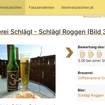
rkreiszeichen
Fasszendenten
bierkreiszeichen.at
Bierkreiszeichen
/
erei Schlägl - Schlägl Roggen (Bild
Bewertung des 
3.00 bei einer 
Brauerei:
Stiftsbrauerei S
Bier:
Schlägl Roggen