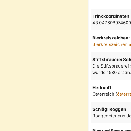
Trinkkoordinaten:
48.047698974609
Bierkreiszeichen:
Bierkreiszeichen 
Stiftsbrauerei Sch
Die Stiftsbrauerei
wurde 1580 erstma
Herkunft:
Österreich (
österr
Schlägl Roggen
Roggenbier aus der
Bier und Essen am 