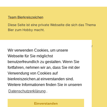
Team Bierkreiszeichen
Diese Seite ist eine private Webseite die sich das Thema
Bier zum Hobby macht.
Sie befinden sich auf https://www.bierkreiszeichen.at/
Wir verwenden Cookies, um unsere
im Pfad:
Bierkreiszeichen
/
Gesammelte Biere
Webseite für Sie möglichst
benutzerfreundlich zu gestalten. Wenn Sie
Erstellt: 2026-08-07
fortfahren, nehmen wir an, dass Sie mit der
Verwendung von Cookies auf
Links
bierkreiszeichen.at einverstanden sind.
Kontakt
Weitere Informationen finden Sie in unseren
Impressum
Datenschutzerklärung
.
Datenschutzerklärung
Sitemap
Einverstanden