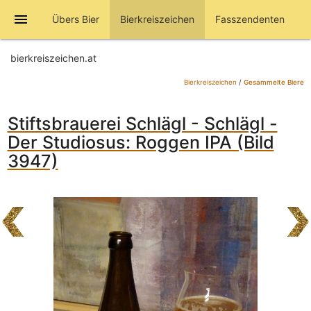
menu
Übers Bier
Bierkreiszeichen
Fasszendenten
bierkreiszeichen.at
Bierkreiszeichen
/
Gesammelte Biere
Stiftsbrauerei Schlägl - Schlägl -
Der Studiosus: Roggen IPA (Bild
3947)