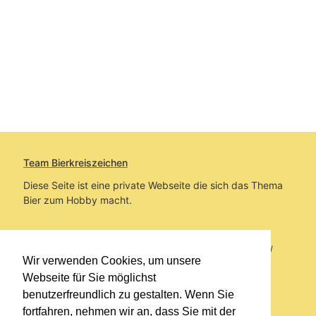
Team Bierkreiszeichen
Diese Seite ist eine private Webseite die sich das Thema
Bier zum Hobby macht.
Sie befinden sich auf https://www.bierkreiszeichen.at/
Wir verwenden Cookies, um unsere
im Pfad:
Bierkreiszeichen
/
Gesammelte Biere
Webseite für Sie möglichst
benutzerfreundlich zu gestalten. Wenn Sie
Erstellt: 2026-08-07
fortfahren, nehmen wir an, dass Sie mit der