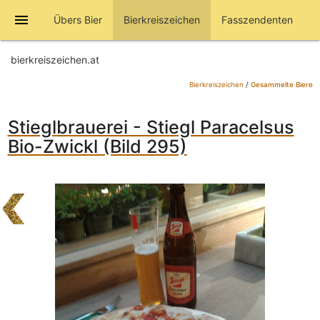
menu
Übers Bier
Bierkreiszeichen
Fasszendenten
bierkreiszeichen.at
Bierkreiszeichen
/
Gesammelte Biere
Stieglbrauerei - Stiegl Paracelsus
Bio-Zwickl (Bild 295)