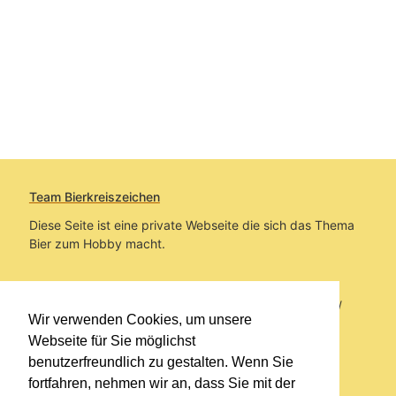
Team Bierkreiszeichen
Diese Seite ist eine private Webseite die sich das Thema
Bier zum Hobby macht.
Sie befinden sich auf https://www.bierkreiszeichen.at/
Wir verwenden Cookies, um unsere
im Pfad:
Bierkreiszeichen
/
Gesammelte Biere
Webseite für Sie möglichst
benutzerfreundlich zu gestalten. Wenn Sie
Erstellt: 2026-08-06
fortfahren, nehmen wir an, dass Sie mit der