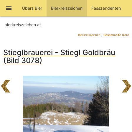
menu
Übers Bier
Bierkreiszeichen
Fasszendenten
bierkreiszeichen.at
Bierkreiszeichen
/
Gesammelte Biere
Stieglbrauerei - Stiegl Goldbräu
(Bild 3078)