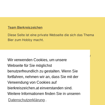
Team Bierkreiszeichen
Diese Seite ist eine private Webseite die sich das Thema
Bier zum Hobby macht.
Sie befinden sich auf https://www.bierkreiszeichen.at/
Wir verwenden Cookies, um unsere
im Pfad:
Bierkreiszeichen
/
Gesammelte Biere
Webseite für Sie möglichst
benutzerfreundlich zu gestalten. Wenn Sie
Erstellt: 2026-08-07
fortfahren, nehmen wir an, dass Sie mit der
Verwendung von Cookies auf
Links
bierkreiszeichen.at einverstanden sind.
Kontakt
Weitere Informationen finden Sie in unseren
Impressum
Datenschutzerklärung
.
Datenschutzerklärung