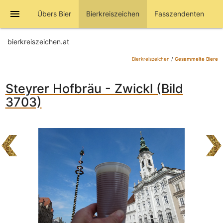
menu
Übers Bier
Bierkreiszeichen
Fasszendenten
bierkreiszeichen.at
Bierkreiszeichen
/
Gesammelte Biere
Steyrer Hofbräu - Zwickl (Bild
3703)