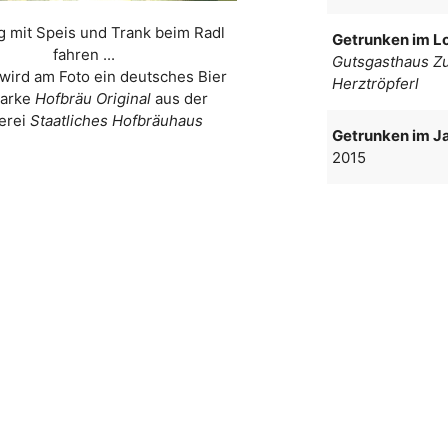
g mit Speis und Trank beim Radl
Getrunken im Lo
fahren ...
Gutsgasthaus Z
wird am Foto ein deutsches Bier
Herztröpferl
Marke
Hofbräu Original
aus der
erei
Staatliches Hofbräuhaus
Getrunken im Ja
2015