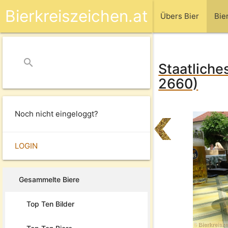
Bierkreiszeichen.at
Übers Bier
Bie
search
close
Staatliche
2660)
Noch nicht eingeloggt?
LOGIN
Gesammelte Biere
Top Ten Bilder