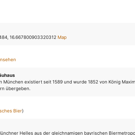
484, 16.667800903320312
Map
ansehen
räuhaus
 München existiert seit 1589 und wurde 1852 von König Maximil
ern übergeben.
sches Bier
)
Münchner Helles aus der gleichnamigen bayrischen Biermetropo