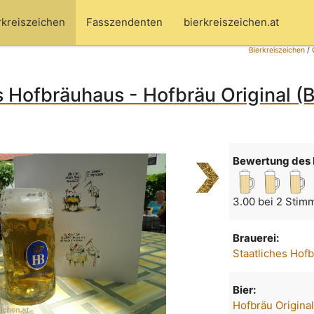
rkreiszeichen
Fasszendenten
bierkreiszeichen.at
Bierkreiszeichen
/
s Hofbräuhaus - Hofbräu Original (B
Bewertung des 
3.00 bei 2 Stim
Brauerei:
Staatliches Hof
Bier:
Hofbräu Origina