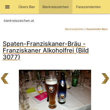
menu
Übers Bier
Bierkreiszeichen
Fasszendenten
bierkreiszeichen.at
Bierkreiszeichen
/
Gesammelte Biere
Spaten-Franziskaner-Bräu -
Franziskaner Alkoholfrei (Bild
3077)