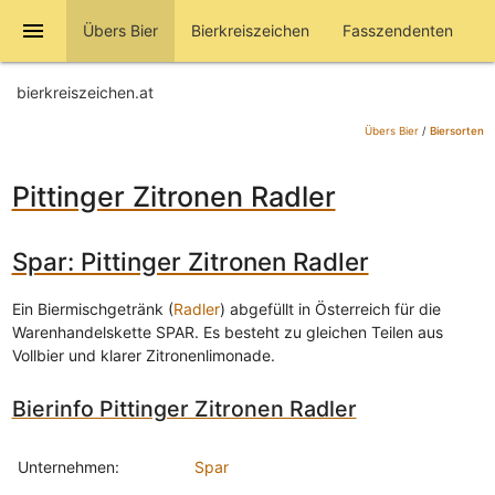
menu
Übers Bier
Bierkreiszeichen
Fasszendenten
bierkreiszeichen.at
Übers Bier
/
Biersorten
Pittinger Zitronen Radler
Spar: Pittinger Zitronen Radler
Ein Biermischgetränk (
Radler
) abgefüllt in Österreich für die
Warenhandelskette SPAR. Es besteht zu gleichen Teilen aus
Vollbier und klarer Zitronenlimonade.
Bierinfo Pittinger Zitronen Radler
Unternehmen:
Spar